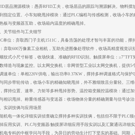
FID居品溯源模块：愚弄RFID工夫，收场居品的跟踪与溯源解决。物料
到指定位置。小车知晓甩掉模块：通过PLC编程与传感检测，收场小车
热板与变频器互助，收场箱内温度的精确甩掉。
、关节组件与工夫细节
LC单位：弃取西门子主机1511C，具备浩荡的处理才智与丰富的功能，
：弃取600万像素工业相机，互助先进图像处理软件，收场高精度视觉识别
螺纹式小尺寸标签，收场快速、准确的RFID识别。触摸屏单位：≥7"T
数缔造与现象监控。以太网交换机：非网管型工业以太网交换机，提供5
调速单位：单相220V供电，输出功率0.37KW，撑持多种调速格式与
与同步带轮传动，收场小车的精确知晓甩掉，外不雅细致且分量轻。三维
，撑持位置、速率、力矩等多种甩掉形势。温控箱变频控温模块：通过加
与相识甩掉。称重传感器与变送器：收场物体分量的精确测量与信号诊治
、实训技俩与应用场景
能机电一体化详细实训侦查确立撑持多种实训技俩，包括但不限于PLC领会
掉应用实训、PLC与变频器/触摸屏详细应用手段实训以及汇聚通讯详细
机电专科的中枢学问与手段，为异日的劳动生计打下坚实的基础。同期，