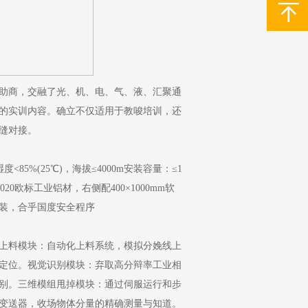
助商，交融了光、机、电、气、液、汇聚通
的实训内容。确立不仅适用于教唆培训，还
缝对接。
<85%(25℃)，海拔≤4000m安装容量：≤1
2020欧标工业铝材，右侧配400×1000mm软
装，合乎国度安全程序
上料模块：自动化上料系统，模拟分娩线上
定位。视觉识别模块：弃取高分辩率工业相
别。三维模组甩掉模块：通过伺服运行和步
变送器，收场物体分量的精确测量与知道。