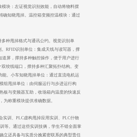
摆放模块：左证视觉识别效能，自动将物料摆
的精确知晓甩掉。温控箱变频控温模块：通过
撑持多种甩掉格式与通讯公约。视觉识别单
。RFID识别单位：集成天线与读写器，撑
FT知道屏，撑持多种触控操作，便于用户进行
个双绞线端口，撑持多种汇聚拓扑结构。变
保护功能。小车知晓甩掉单位：通过直流电机运
模组甩掉单位：由伺服运行与步进运行构
热板与变频器互助，收场箱内温度的快速反
，为称重模块提供准确数据。
实训、PLC虚构甩掉应用实训、PLC什物
实训等。通过这些实训技俩，学生不错全面掌
确立还具备与实质分娩紧密联系的典型责任