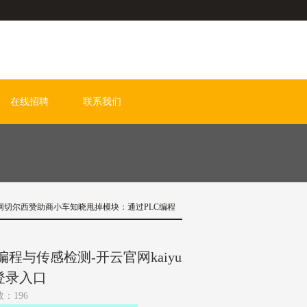
在线招聘
联系我们
官网切尔西赞助商小车知晓甩掉模块：通过PLC编程
与传感检测-开云官网kaiyu
 登录入口
数：196