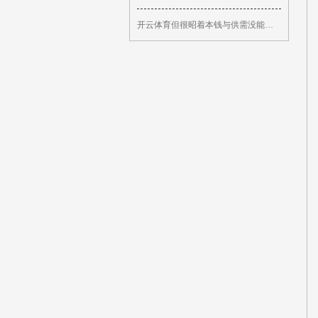
开云体育但很昭着本钱与供需没能造成强势共振-开云官网kaiyun皇马赞助商 (中国)官方网站 登录入