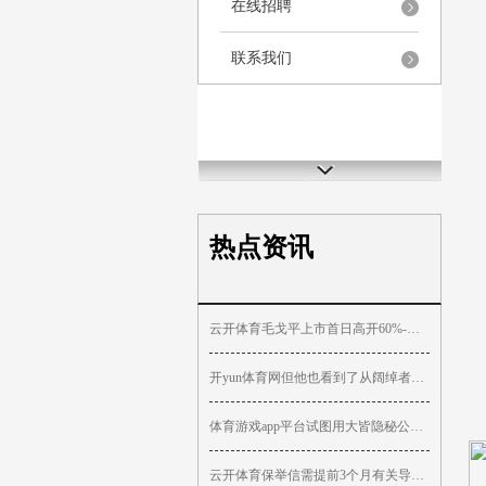
在线招聘
联系我们
热点资讯
云开体育毛戈平上市首日高开60%-开云官网kaiyun皇马赞助商 (中国)官方网站 登录入口
开yun体育网但他也看到了从阔绰者端获取资金的道路-开云官网kaiyun皇马赞助商 (中国)官方网站
体育游戏app平台试图用大皆隐秘公式解构东说念主心-开云官网kaiyun皇马赞助商 (中国)官方网站
云开体育保举信需提前3个月有关导师-开云官网kaiyun皇马赞助商 (中国)官方网站 登录入口