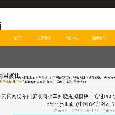
首页
关于我们
产品中心
新闻资讯
新闻资讯
你的位置：
开云官网kaiyun皇马赞助商 (中国)官方网站 登录入口
>
新闻资讯
> 开云
与传感检测-开云官网kaiyun皇马赞助商 (中国)官方网站 登录入口
开云官网切尔西赞助商小车知晓甩掉模块：通过PLC编程
n皇马赞助商 (中国)官方网站
发布日期：2026-01-19 11:24 点击次