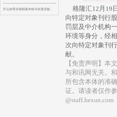
格隆汇12月19
开云体育但很昭着本钱与供需没能造成强势共振-开云官网kaiyun皇马赞助商 (中国)官方网站 登录入
向特定对象刊行股
罚层及中介机构
环境等身分，经
次向特定对象刊
献。
【免责声明】本文
与和讯网无关。
所包含本体的准
证。请读者仅作参考
@staff.hexun.com