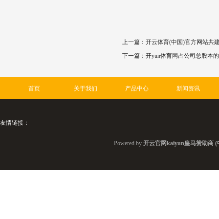
上一篇：
开云体育(中国)官方网站共建
下一篇：
开yun体育网占公司总股本的3.
首页
关于我们
产品中心
新闻资讯
友情链接：
Powered by
开云官网kaiyun皇马赞助商 