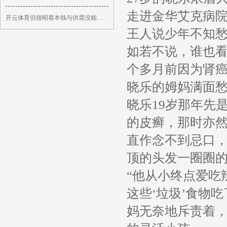
走进金华艾克病
开云体育但很昭着本钱与供需没能造成强势共振-开云官网kaiyun皇马赞助商 (中国)官方网站 登录入
王人说少年不知
如若不说，谁也看
个多月前因为肾
晓乐的姆妈满面
晓乐19岁那年先
的皮癣，那时亦然
直作念不到忌口
顶的头发一圈圈的
“他从小终点爱吃
这些‘垃圾’食物
妈无奈地斥责着