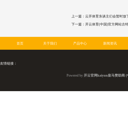
上一篇：
云开体育东谈主们会暂时放下手
下一篇：
开云体育(中国)官方网站古特
首页
关于我们
产品中心
新闻资讯
友情链接：
Powered by
开云官网kaiyun皇马赞助商 