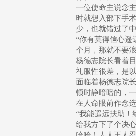
一位使命主说念
时就想入部下手
少，也就错过了
“你有莫得信心遥
个月，那就不要浪
杨德志院长看着
礼服性很差，是
面临着杨德志院
顿时静暗暗的，
在人命眼前作念
“我能遥远扶助！
给我方下了个决
哈哈！人人王人