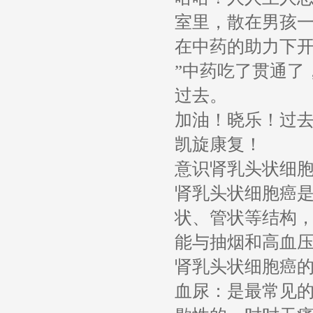
室里，散在男孩
在中药的助力下
”中药吃了贯通了
过去。
加油！晓乐！过
凯旋康复！
意识肾乳头状细
肾乳头状细胞癌
状、管状等结构
能与抽烟和高血
肾乳头状细胞癌
血尿：是最常见的