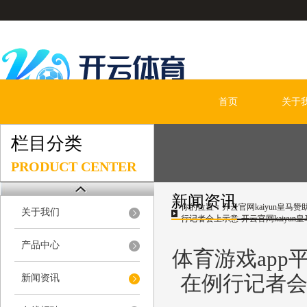
首页
关于
栏目分类
PRODUCT CENTER
新闻资讯
你的位置：
开云官网kaiyun皇马赞
关于我们
行记者会上示意-开云官网kaiyun
产品中心
体育游戏ap
在例行记者会上
新闻资讯