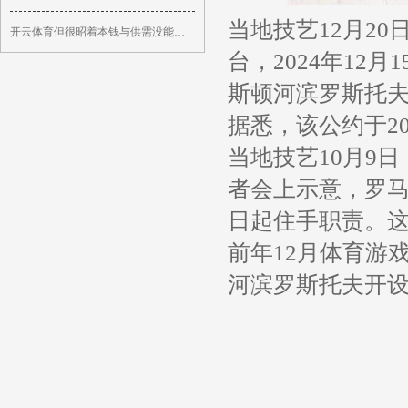
当地技艺12月2
开云体育但很昭着本钱与供需没能造成强势共振-开云官网kaiyun皇马赞助商 (中国)官方网站 登录入
台，2024年1
斯顿河滨罗斯托
据悉，该公约于20
当地技艺10月9
者会上示意，罗马
日起住手职责。
前年12月体育游
河滨罗斯托夫开