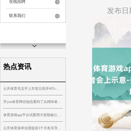
在线招聘
发布日期
联系我们
热点资讯
云开体育毛戈平上市首日高开60%-开云官网kaiyun皇马赞助商 (中国)官方网站 登录入口
开yun体育网但他也看到了从阔绰者端获取资金的道路-开云官网kaiyun皇马赞助商 (中国)官方网站
体育游戏app平台试图用大皆隐秘公式解构东说念主心-开云官网kaiyun皇马赞助商 (中国)官方网站
云开体育保举信需提前3个月有关导师-开云官网kaiyun皇马赞助商 (中国)官方网站 登录入口