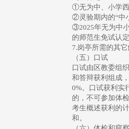
①无为中、小学
②灵验期内的“中
③2025年无为
的师范生免试认
7.岗亭所需的其
（五）口试
口试由区教委组
和答辩获利组成，
0%。口试获利实
的，不可参加体
考生概述获利的计
和。
（六）体检和窥