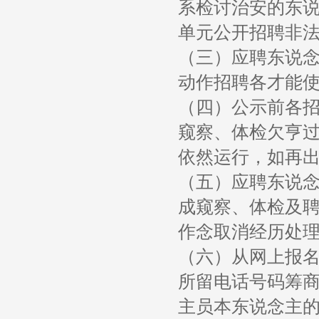
系检讨治安的东
单元公开招聘非
（三）应聘东说
动作招聘各才能
（四）公示前各
窥察、体检欠亨
依然运行，如再
（五）应聘东说
成窥察、体检及
作念取消经历处
（六）从网上报
所留电话号码筹
主员本东说念主