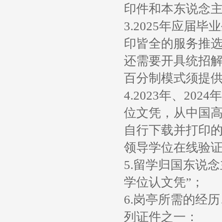
印件和本东说念
3.2025年应
印皆全的服务推选
还需要开具统招
百分制模式须提
4.2023年、2
位文凭，从中国高级学校
自行下载并打印
领导学位在线验
5.留学归国东说
学位认文凭”；
6.岗亭所需的经
列证件之一：