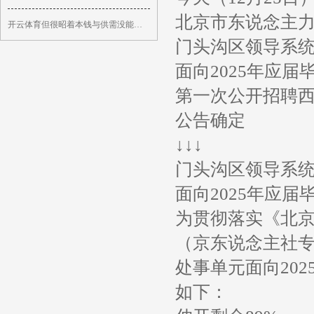
北京市东说念主
开云体育但很昭着本钱与供需没能造成强势共振-开云官网kaiyun皇马赞助商 (中国)官方网站 登录入
门头沟区领导系
面向2025年应届
第一次公开招聘
公告确定
↓↓↓
门头沟区领导系
面向2025年应
为贯彻落实《北
（京东说念主社专
处事单元面向20
如下：