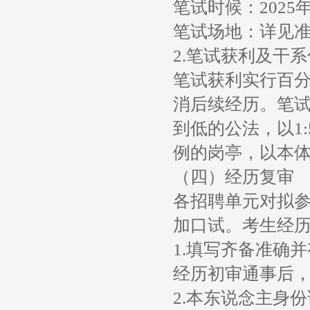
笔试时候：2025年1
笔试场地：详见
2.笔试获利及干
笔试获利实行百分
消后续经历。笔
到低的公法，以1
例的岗亭，以本
（四）经历复审
各招聘单元对拟
加口试。考生经
1.填写齐备准确
经历初审通事后
2.本东说念主身