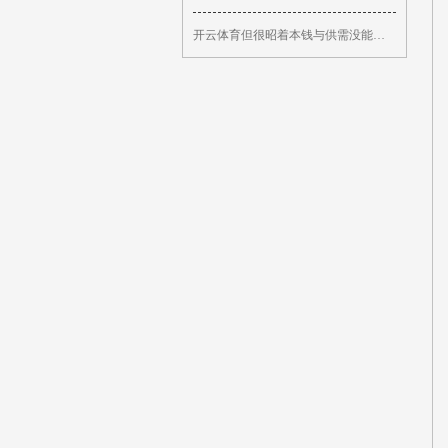
开云体育但很昭着本钱与供需没能造成强势共振-开云官网kaiyun皇马赞助商 (中国)官方网站 登录入