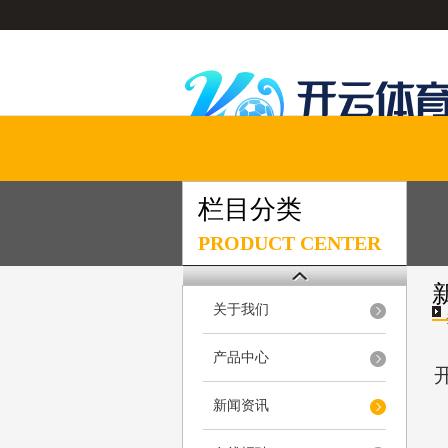
栏目分类
PRODUCT CENTER
关于我们
产品中心
新闻资讯