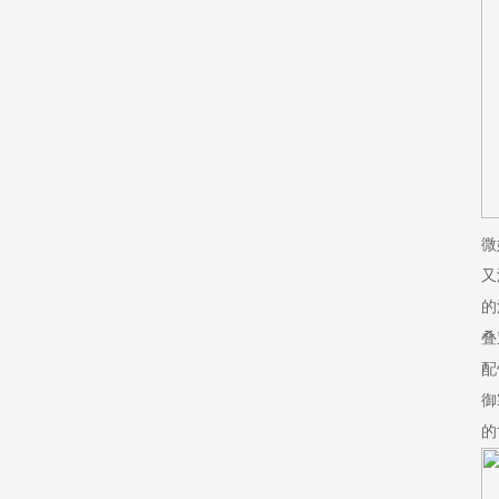
微
又
的
叠
配
御
的