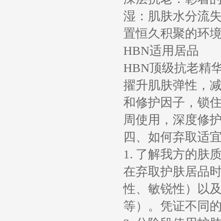
湿：肌肤水分流
置恒久积聚的环
HBN适用居品
HBN顶级抗老精
擢升肌肤弹性，减
和修护因子，锁住
周使用，深度修
四、如何弃取适宜
1. 了解我方的肤
在弃取护肤居品
性、敏锐性）以
等）。凭证不同的