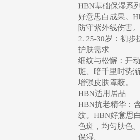
HBN基础保湿系
好意思白成果。H
防守紫外线伤害
2. 25-30岁：
护肤需求
细纹与松懈：开
斑、暗千里时势
增强皮肤障蔽。
HBN适用居品
HBN抗老精华：
纹。HBN好意思
色斑，均匀肤色。
保湿。