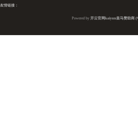
友情链接：
Powered by
开云官网kaiyun皇马赞助商 