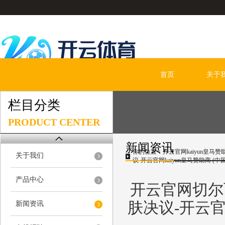
首页
关于
栏目分类
PRODUCT CENTER
新闻资讯
你的位置：
开云官网kaiyun皇马赞
关于我们
议-开云官网kaiyun皇马赞助商 (
产品中心
开云官网切尔
肤决议-开云官网
新闻资讯