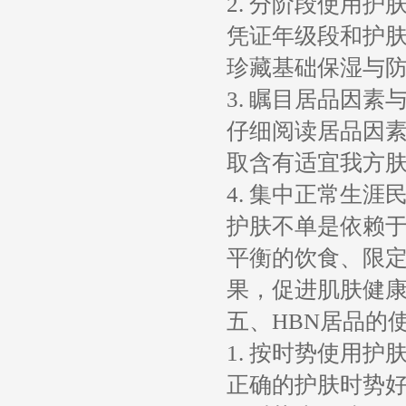
2. 分阶段使用护
凭证年级段和护
珍藏基础保湿与
3. 瞩目居品因素
仔细阅读居品因
取含有适宜我方
4. 集中正常生涯
护肤不单是依赖
平衡的饮食、限
果，促进肌肤健
五、HBN居品的
1. 按时势使用护
正确的护肤时势