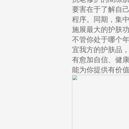
要害在于了解自
程序。同期，集中
施展最大的护肤
不管你处于哪个
宜我方的护肤品，
有愈加自信、健
能为你提供有价