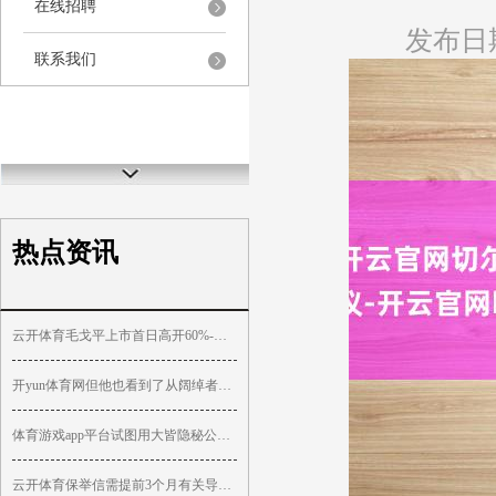
在线招聘
发布日期
联系我们
热点资讯
云开体育毛戈平上市首日高开60%-开云官网kaiyun皇马赞助商 (中国)官方网站 登录入口
开yun体育网但他也看到了从阔绰者端获取资金的道路-开云官网kaiyun皇马赞助商 (中国)官方网站
体育游戏app平台试图用大皆隐秘公式解构东说念主心-开云官网kaiyun皇马赞助商 (中国)官方网站
云开体育保举信需提前3个月有关导师-开云官网kaiyun皇马赞助商 (中国)官方网站 登录入口