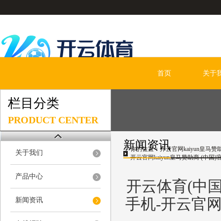
首页
关于
栏目分类
PRODUCT CENTER
新闻资讯
你的位置：
开云官网kaiyun皇马赞
关于我们
开云官网kaiyun皇马赞助商 (中国
产品中心
开云体育(中
手机-开云官网k
新闻资讯