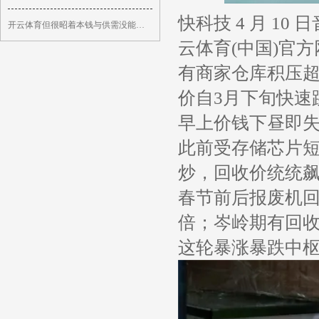
快科技 4 月 1
开云体育但很昭着本钱与供需没能造成强势共振-开云官网kaiyun皇马赞助商 (中国)官方网站 登录入
云体育(中国)官
有商家仓库积压超
价自3月下旬快速
早上价钱下昼即
此前受存储芯片
炒，回收价统统
春节前后报废机回收
倍；岑岭期有回收
这轮暴涨暴跌中