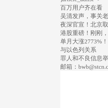
百万用户齐在看
吴清发声，事关
夜深官宣！北京
港股重磅！刚刚
单月大涨2773
与以色列关系
罪人和不良信息举报电
邮箱：bwb@stcn.