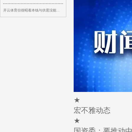
开云体育但很昭着本钱与供需没能造成强势共振-开云官网kaiyun皇马赞助商 (中国)官方网站 登录入
★
宏不雅动态
★
国资委：要推动中