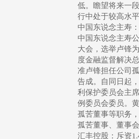
低。瞻望将来一
行中处于较高水
中国东说念主寿
中国东说念主寿公告
大会，选举卢锋
度金融监督解决
准卢锋担任公司孤
告成。自同日起
利保护委员会主
例委员会委员。黄
孤苦董事等职务
孤苦董事、董事
汇丰控股：斥资1.