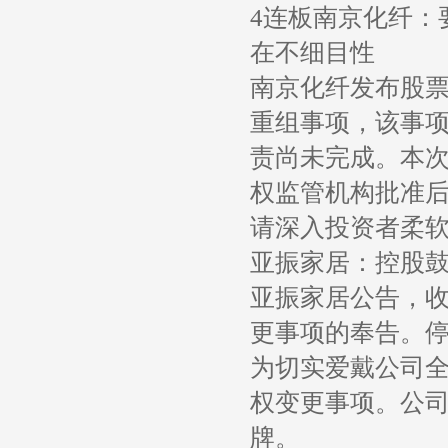
4连板南京化纤：
在不细目性
南京化纤发布股
重组事项，该事
责尚未完成。本
权监管机构批准
请深入投资者柔
亚振家居：控股
亚振家居公告，
更事项的奉告。
为切实爱戴公司
权变更事项。公司股
牌。