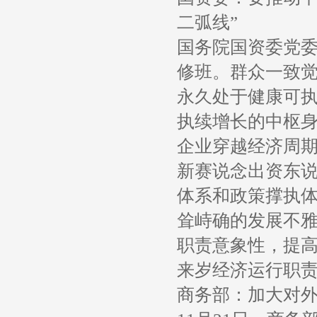
二弧线”
国务院国资委党
修班。群众一致
永久处于健康可
执续增长的中枢
企业穿越经济周期
新赛说念出资东
体系和政策撑执
耸峙确的发展不
职责意象性，提
来岁经济运行职
商务部：加大对