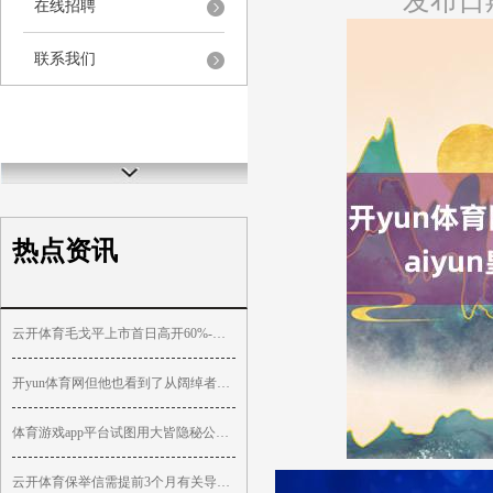
发布日期
在线招聘
联系我们
热点资讯
云开体育毛戈平上市首日高开60%-开云官网kaiyun皇马赞助商 (中国)官方网站 登录入口
开yun体育网但他也看到了从阔绰者端获取资金的道路-开云官网kaiyun皇马赞助商 (中国)官方网站
体育游戏app平台试图用大皆隐秘公式解构东说念主心-开云官网kaiyun皇马赞助商 (中国)官方网站
云开体育保举信需提前3个月有关导师-开云官网kaiyun皇马赞助商 (中国)官方网站 登录入口