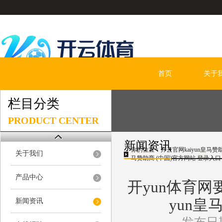
首页
关于
栏目分类
PRODUCT CENTER
新闻资讯
你的位置：
开云官网kaiyun皇马赞
关于我们
马赞助商 (中国)官方网站 登录入口
产品中心
开yun体育网
yun皇
新闻资讯