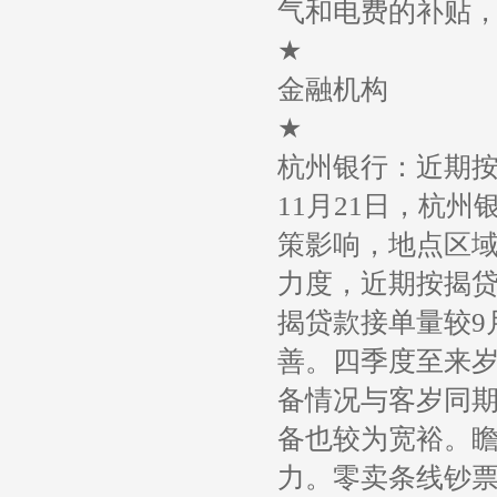
气和电费的补贴
★
金融机构
★
杭州银行：近期
11月21日，杭
策影响，地点区
力度，近期按揭贷
揭贷款接单量较9
善。四季度至来
备情况与客岁同
备也较为宽裕。
力。零卖条线钞