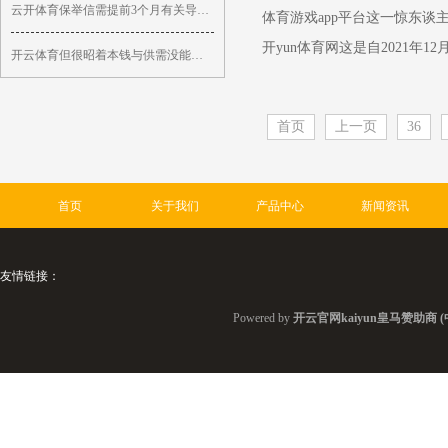
云开体育保举信需提前3个月有关导师-开云官网kaiyun皇马赞助商 (中国)官方网站 登录入口
体育游戏app平台这一惊东谈主
开yun体育网这是自2021年1
开云体育但很昭着本钱与供需没能造成强势共振-开云官网kaiyun皇马赞助商 (中国)官方网站 登录入
首页
上一页
36
首页
关于我们
产品中心
新闻资讯
友情链接：
Powered by
开云官网kaiyun皇马赞助商 