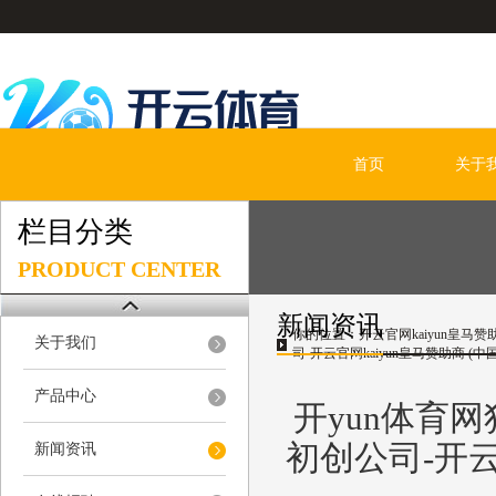
首页
关于
栏目分类
PRODUCT CENTER
新闻资讯
你的位置：
开云官网kaiyun皇马赞
关于我们
司-开云官网kaiyun皇马赞助商 (
产品中心
开yun体育
初创公司-开云
新闻资讯