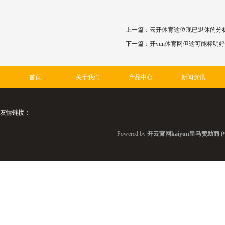
上一篇：
云开体育这位现已退休的分析师
下一篇：
开yun体育网但这可能标明好
首页
关于我们
产品中心
新闻资讯
友情链接：
Powered by
开云官网kaiyun皇马赞助商 