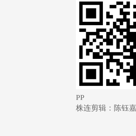
PP
株连剪辑：陈钰嘉 