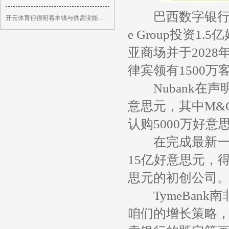
巴西数字银行Nub
开云体育但很昭着本钱与供需没能造成强势共振-开云官网kaiyun皇马赞助商 (中国)官方网站 登录入
e Group投资1
亚商场并于2028
律宾领有1500万
Nubank在声明中
意思元，其中M&G 
认购5000万好意
在完成最新一轮投
15亿好意思元，
思元的初创公司
TymeBank南非
咱们的增长策略