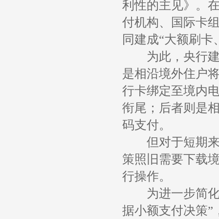
利性的主见》。
付机构、国际卡
同建成“大额刷卡
为此，央行建议
是相沿境外住户将
行卡绑定至境内
衔尾；后者则是相
码支付。
但对于短期来华
策照旧需要下载境
行操作。
为进一步简化绑
据小额支付决策”