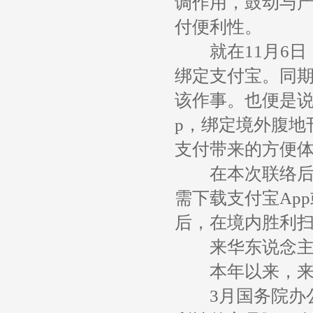
调作用，鼓动与
付便利性。
就在11月6日
绑定支付宝。同
该作事。也便是说
p，绑定境外腹地
支付带来的方便
在本次联络后，
需下载支付宝Ap
后，在境内胜利
来华东说念主员
本年以来，来华
3月国务院办公